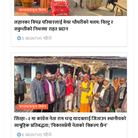
जनप्रभाबन्युज विशेष
लहानका विपन्न परिवारलाई मेयर चौधरीको मलम: विल्टु र
सकुन्तीको निधनमा राहत प्रदान
6 MONTHS पहिले
जनप्रभाबन्युज विशेष
सिरहा–२ मा कांग्रेस नेता राम चन्द्र यादवलाई जिताउन स्थानीयको
सामूहिक प्रतिबद्धता; ‘विकासप्रेमी नेताको विकल्प छैन’
6 MONTHS पहिले