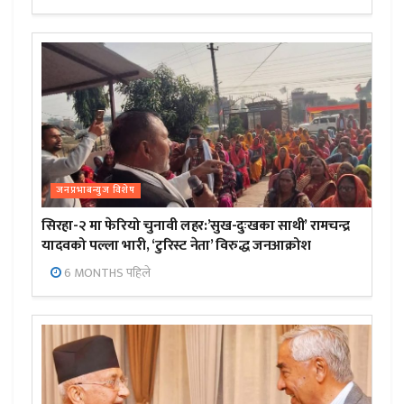
जनप्रभाबन्युज विशेष
सिरहा-२ मा फेरियो चुनावी लहर:’सुख-दुःखका साथी’ रामचन्द्र
यादवको पल्ला भारी, ‘टुरिस्ट नेता’ विरुद्ध जनआक्रोश
6 MONTHS पहिले