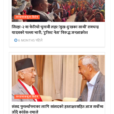
जनप्रभाबन्युज विशेष
सिरहा-२ मा फेरियो चुनावी लहर:’सुख-दुःखका साथी’ रामचन्द्र
यादवको पल्ला भारी, ‘टुरिस्ट नेता’ विरुद्ध जनआक्रोश
6 MONTHS पहिले
जनप्रभाबन्युज विशेष
संसद पुनर्स्थापनाका लागि सांसदको हस्ताक्षरसहित आज सर्वोच्च
जाँदै कांग्रेस-एमाले