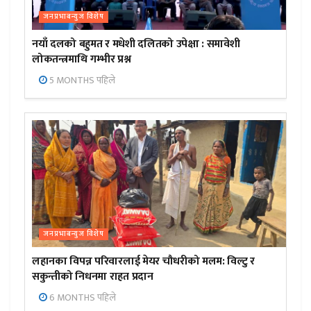
जनप्रभाबन्युज विशेष
नयाँ दलको बहुमत र मधेशी दलितको उपेक्षा : समावेशी
लोकतन्त्रमाथि गम्भीर प्रश्न
5 MONTHS पहिले
जनप्रभाबन्युज विशेष
लहानका विपन्न परिवारलाई मेयर चौधरीको मलम: विल्टु र
सकुन्तीको निधनमा राहत प्रदान
6 MONTHS पहिले