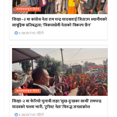
जनप्रभाबन्युज विशेष
सिरहा–२ मा कांग्रेस नेता राम चन्द्र यादवलाई जिताउन स्थानीयको
सामूहिक प्रतिबद्धता; ‘विकासप्रेमी नेताको विकल्प छैन’
6 MONTHS पहिले
जनप्रभाबन्युज विशेष
सिरहा-२ मा फेरियो चुनावी लहर:’सुख-दुःखका साथी’ रामचन्द्र
यादवको पल्ला भारी, ‘टुरिस्ट नेता’ विरुद्ध जनआक्रोश
6 MONTHS पहिले