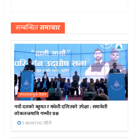
सम्बन्धित
समाचार
जनप्रभाबन्युज विशेष
नयाँ दलको बहुमत र मधेशी दलितको उपेक्षा : समावेशी
लोकतन्त्रमाथि गम्भीर प्रश्न
5 MONTHS पहिले