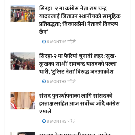
सिरहा–२ मा कांग्रेस नेता राम चन्द्र
यादवलाई जिताउन स्थानीयको सामूहिक
प्रतिबद्धता; ‘विकासप्रेमी नेताको विकल्प
छैन’
6 MONTHS पहिले
सिरहा-२ मा फेरियो चुनावी लहर:’सुख-
दुःखका साथी’ रामचन्द्र यादवको पल्ला
भारी, ‘टुरिस्ट नेता’ विरुद्ध जनआक्रोश
6 MONTHS पहिले
संसद पुनर्स्थापनाका लागि सांसदको
हस्ताक्षरसहित आज सर्वोच्च जाँदै कांग्रेस-
एमाले
8 MONTHS पहिले