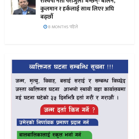
रास्वपा नेता पराजुली भन्छन्- बालेन,
कुलमान र हर्कलाई साथ लिएर अघि
बढ्छौँ
8 MONTHS पहिले