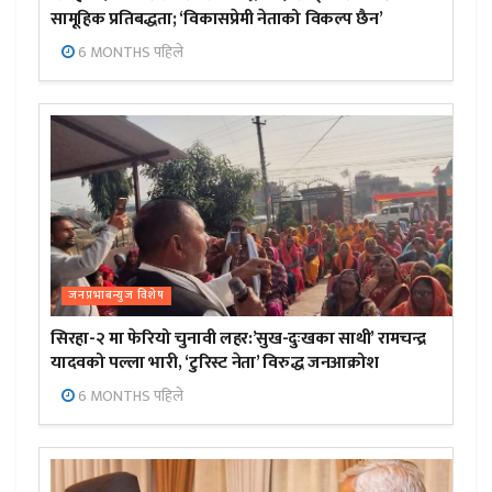
सामूहिक प्रतिबद्धता; ‘विकासप्रेमी नेताको विकल्प छैन’
6 MONTHS पहिले
जनप्रभाबन्युज विशेष
सिरहा-२ मा फेरियो चुनावी लहर:’सुख-दुःखका साथी’ रामचन्द्र
यादवको पल्ला भारी, ‘टुरिस्ट नेता’ विरुद्ध जनआक्रोश
6 MONTHS पहिले