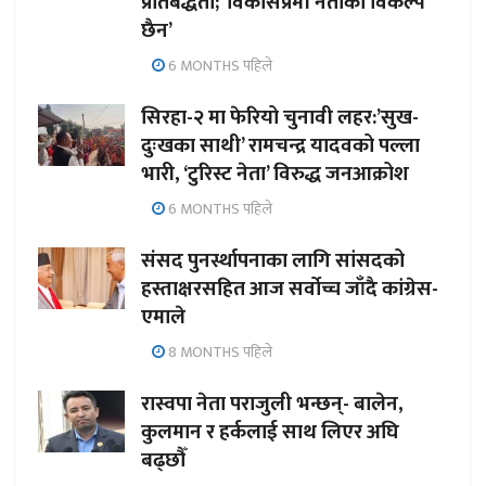
प्रतिबद्धता; ‘विकासप्रेमी नेताको विकल्प
छैन’
6 MONTHS पहिले
सिरहा-२ मा फेरियो चुनावी लहर:’सुख-
दुःखका साथी’ रामचन्द्र यादवको पल्ला
भारी, ‘टुरिस्ट नेता’ विरुद्ध जनआक्रोश
6 MONTHS पहिले
संसद पुनर्स्थापनाका लागि सांसदको
हस्ताक्षरसहित आज सर्वोच्च जाँदै कांग्रेस-
एमाले
8 MONTHS पहिले
रास्वपा नेता पराजुली भन्छन्- बालेन,
कुलमान र हर्कलाई साथ लिएर अघि
बढ्छौँ