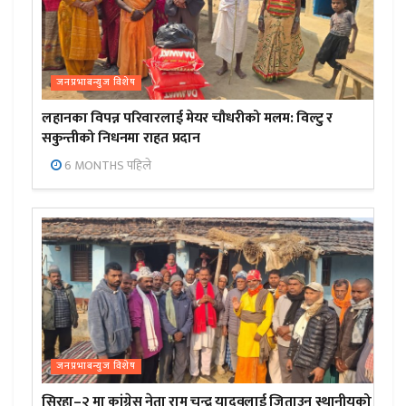
जनप्रभाबन्युज विशेष
लहानका विपन्न परिवारलाई मेयर चौधरीको मलम: विल्टु र
सकुन्तीको निधनमा राहत प्रदान
6 MONTHS पहिले
जनप्रभाबन्युज विशेष
सिरहा–२ मा कांग्रेस नेता राम चन्द्र यादवलाई जिताउन स्थानीयको