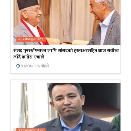
जनप्रभाबन्युज विशेष
संसद पुनर्स्थापनाका लागि सांसदको हस्ताक्षरसहित आज सर्वोच्च
जाँदै कांग्रेस-एमाले
8 MONTHS पहिले
जनप्रभाबन्युज विशेष