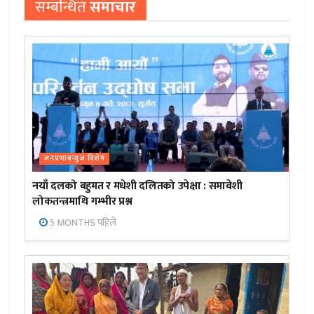
सम्बन्धित
समाचार
जनप्रभाबन्युज विशेष
नयाँ दलको बहुमत र मधेशी दलितको उपेक्षा : समावेशी
लोकतन्त्रमाथि गम्भीर प्रश्न
5 MONTHS पहिले