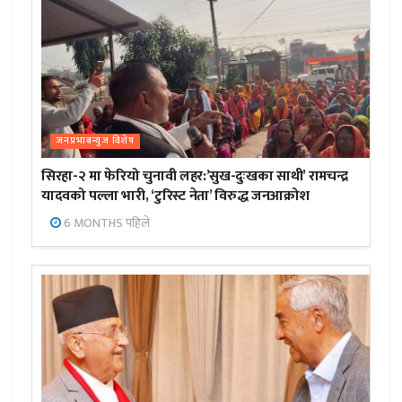
जनप्रभाबन्युज विशेष
सिरहा-२ मा फेरियो चुनावी लहर:’सुख-दुःखका साथी’ रामचन्द्र
यादवको पल्ला भारी, ‘टुरिस्ट नेता’ विरुद्ध जनआक्रोश
6 MONTHS पहिले