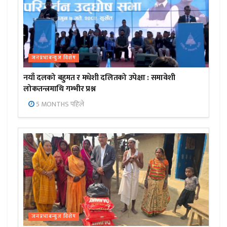
जनप्रभाबन्युज विशेष
नयाँ दलको बहुमत र मधेशी दलितको उपेक्षा : समावेशी
लोकतन्त्रमाथि गम्भीर प्रश्न
5 MONTHS पहिले
जनप्रभाबन्युज विशेष