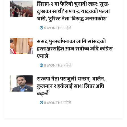
सिरहा-२ मा फेरियो चुनावी लहर:’सुख-
दुःखका साथी’ रामचन्द्र यादवको पल्ला
भारी, ‘टुरिस्ट नेता’ विरुद्ध जनआक्रोश
6 MONTHS पहिले
संसद पुनर्स्थापनाका लागि सांसदको
हस्ताक्षरसहित आज सर्वोच्च जाँदै कांग्रेस-
एमाले
8 MONTHS पहिले
रास्वपा नेता पराजुली भन्छन्- बालेन,
कुलमान र हर्कलाई साथ लिएर अघि
बढ्छौँ
8 MONTHS पहिले