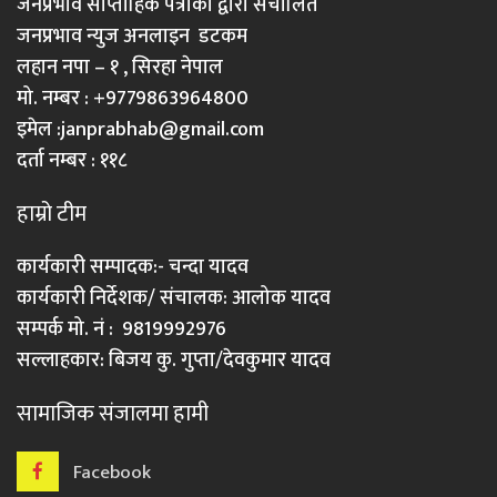
जनप्रभाव साप्ताहिक पत्रीका द्वारा संचालित
जनप्रभाव न्युज अनलाइन डटकम
लहान नपा – १ , सिरहा नेपाल
मो. नम्बर : +9779863964800
इमेल :
janprabhab@gmail.com
दर्ता नम्बर : ११८
हाम्रो टीम
कार्यकारी सम्पादक:- चन्दा यादव
कार्यकारी निर्देशक/ संचालक: आलोक यादव
सम्पर्क मो. नं : 9819992976
सल्लाहकार: बिजय कु. गुप्ता/देवकुमार यादव
सामाजिक संजालमा हामी
Facebook