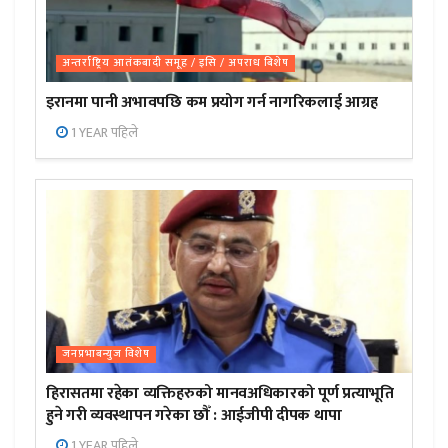
अन्तर्राष्ट्रिय आतंकबादी समूह / इसि / अपराध बिशेष
इरानमा पानी अभावपछि कम प्रयोग गर्न नागरिकलाई आग्रह
1 YEAR पहिले
जनप्रभाबन्युज विशेष
हिरासतमा रहेका व्यक्तिहरुको मानवअधिकारको पूर्ण प्रत्याभूति
हुने गरी व्यवस्थापन गरेका छौँ : आईजीपी दीपक थापा
1 YEAR पहिले