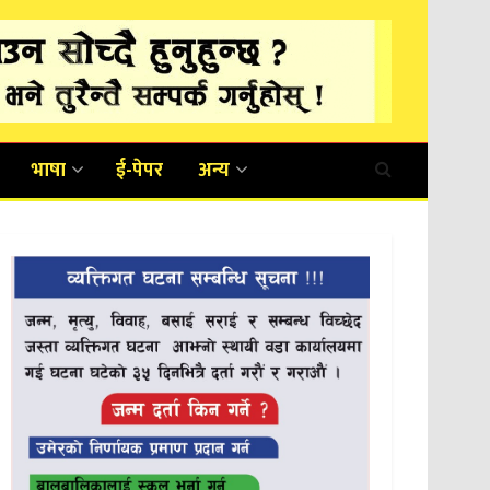
भाषा
ई-पेपर
अन्य