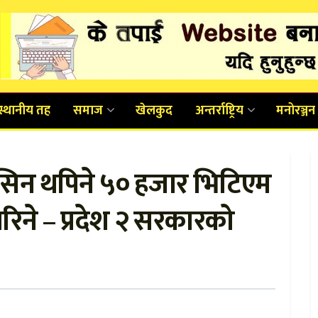
स्थानीय तह
समाज
खेलकुद
अन्तर्राष्ट्रिय
मनोरञ्जन
सिन थपिने ५० हजार भिटिएम
िने – प्रदेश २ सरकारको