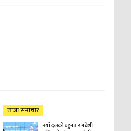
ताजा समाचार
नयाँ दलको बहुमत र मधेशी