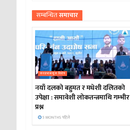
सम्बन्धित
समाचार
जनप्रभाबन्युज विशेष
नयाँ दलको बहुमत र मधेशी दलितको
उपेक्षा : समावेशी लोकतन्त्रमाथि गम्भीर
प्रश्न
5 MONTHS पहिले