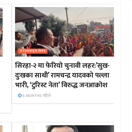
जनप्रभाबन्युज विशेष
सिरहा-२ मा फेरियो चुनावी लहर:’सुख-
दुःखका साथी’ रामचन्द्र यादवको पल्ला
भारी, ‘टुरिस्ट नेता’ विरुद्ध जनआक्रोश
6 MONTHS पहिले