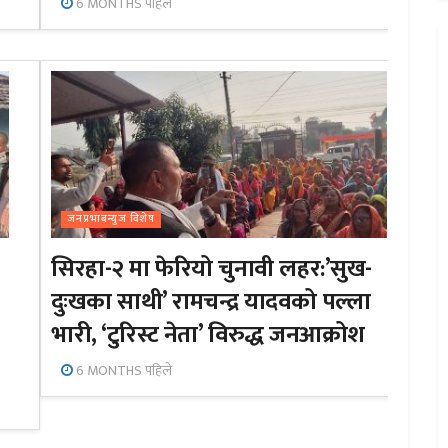
6 MONTHS पहिले
जनप्रभाबन्युज विशेष
सिरहा-२ मा फेरियो चुनावी लहर:’सुख-
दुःखका साथी’ रामचन्द्र यादवको पल्ला
भारी, ‘टुरिस्ट नेता’ विरुद्ध जनआक्रोश
6 MONTHS पहिले