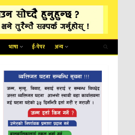
भाषा
ई-पेपर
अन्य