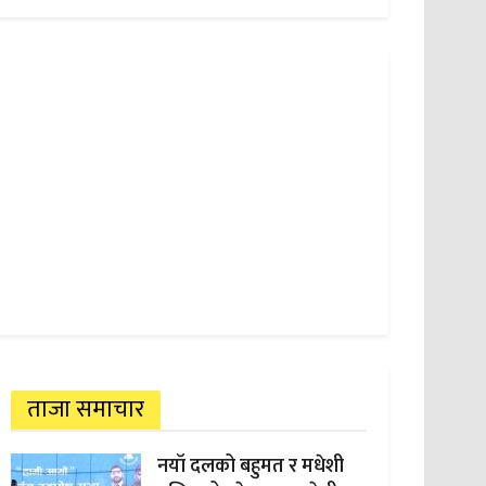
ताजा समाचार
नयाँ दलको बहुमत र मधेशी