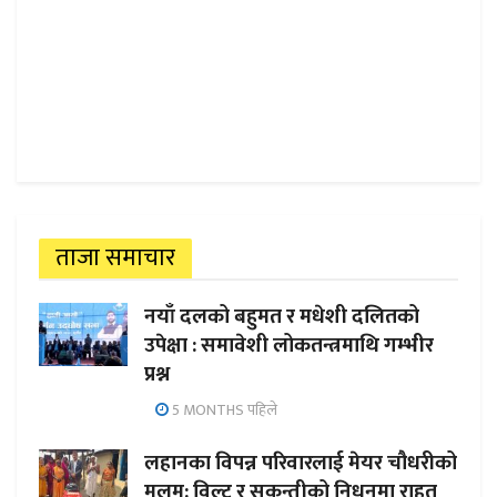
ताजा समाचार
नयाँ दलको बहुमत र मधेशी दलितको
उपेक्षा : समावेशी लोकतन्त्रमाथि गम्भीर
प्रश्न
5 MONTHS पहिले
लहानका विपन्न परिवारलाई मेयर चौधरीको
मलम: विल्टु र सकुन्तीको निधनमा राहत