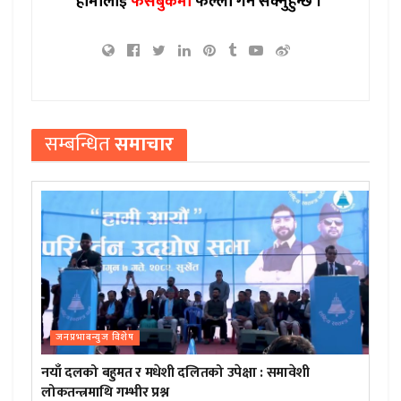
हामीलाई
फेसबुकमा
फल्लो गर्न सक्नुहुन्छ ।
सम्बन्धित
समाचार
जनप्रभाबन्युज विशेष
नयाँ दलको बहुमत र मधेशी दलितको उपेक्षा : समावेशी
लोकतन्त्रमाथि गम्भीर प्रश्न