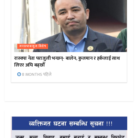
जनप्रभाबन्युज विशेष
रास्वपा नेता पराजुली भन्छन्- बालेन, कुलमान र हर्कलाई साथ
लिएर अघि बढ्छौँ
8 MONTHS पहिले