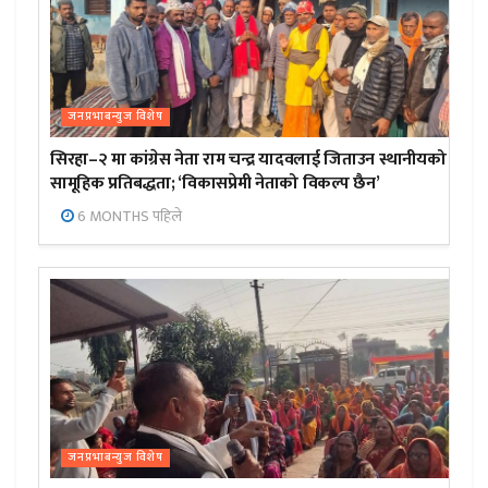
जनप्रभाबन्युज विशेष
सिरहा–२ मा कांग्रेस नेता राम चन्द्र यादवलाई जिताउन स्थानीयको
सामूहिक प्रतिबद्धता; ‘विकासप्रेमी नेताको विकल्प छैन’
6 MONTHS पहिले
जनप्रभाबन्युज विशेष