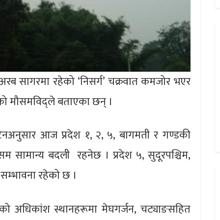
र अरब सागरमा रहेको ‘निसर्ग’ चक्रवात कमजोर भएर
रहेको मौसमविद्ले बताएका छन् ।
ेटिनअनुसार आज प्रदेश १, २, ५, बागमती र गण्डकी
सम सामान्य बदली रहनेछ । प्रदेश ५, सुदूरपश्चिम,
ो सम्भावना रहेको छ ।
देशको अधिकांश स्थानहरूमा मेघगर्जन, चट्याङसहित