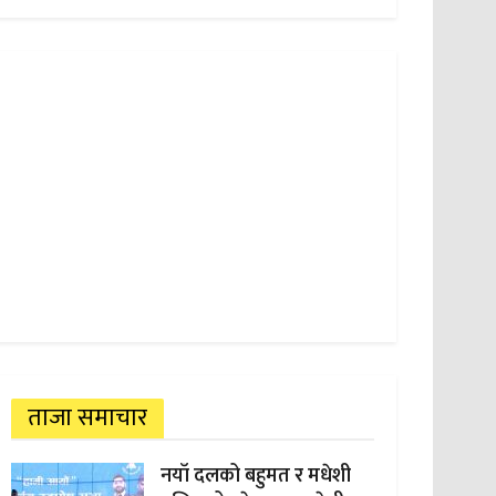
ताजा समाचार
नयाँ दलको बहुमत र मधेशी