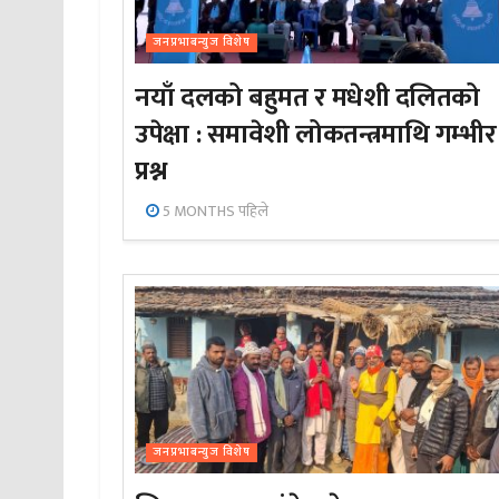
जनप्रभाबन्युज विशेष
नयाँ दलको बहुमत र मधेशी दलितको
उपेक्षा : समावेशी लोकतन्त्रमाथि गम्भीर
प्रश्न
5 MONTHS पहिले
जनप्रभाबन्युज विशेष