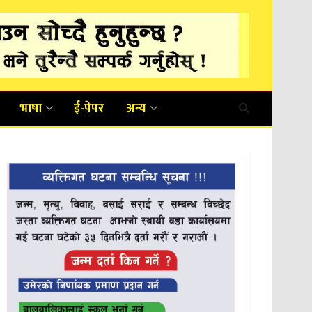
भाषा
ई-पेपर
अन्य