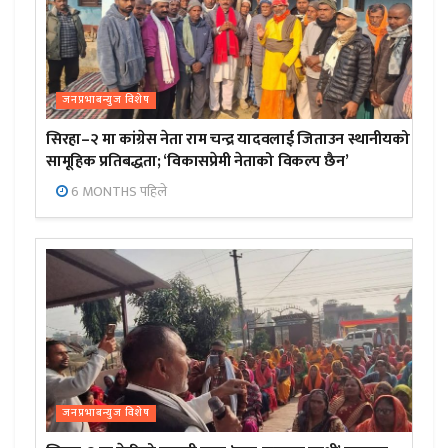
जनप्रभाबन्युज विशेष
सिरहा–२ मा कांग्रेस नेता राम चन्द्र यादवलाई जिताउन स्थानीयको
सामूहिक प्रतिबद्धता; ‘विकासप्रेमी नेताको विकल्प छैन’
6 MONTHS पहिले
जनप्रभाबन्युज विशेष