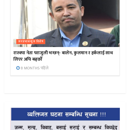
जनप्रभाबन्युज विशेष
रास्वपा नेता पराजुली भन्छन्- बालेन, कुलमान र हर्कलाई साथ
लिएर अघि बढ्छौँ
8 MONTHS पहिले