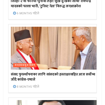
सिरहा-२ मा फेरियो चुनावी लहर:’सुख-दुःखका साथी’ रामचन्द्र
यादवको पल्ला भारी, ‘टुरिस्ट नेता’ विरुद्ध जनआक्रोश
6 MONTHS पहिले
जनप्रभाबन्युज विशेष
संसद पुनर्स्थापनाका लागि सांसदको हस्ताक्षरसहित आज सर्वोच्च
जाँदै कांग्रेस-एमाले
8 MONTHS पहिले