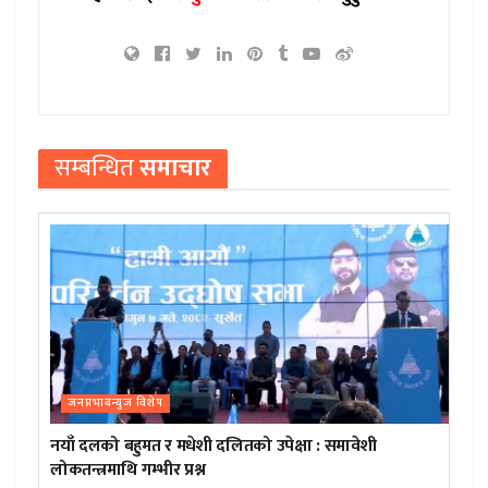
सम्बन्धित
समाचार
जनप्रभाबन्युज विशेष
नयाँ दलको बहुमत र मधेशी दलितको उपेक्षा : समावेशी
लोकतन्त्रमाथि गम्भीर प्रश्न