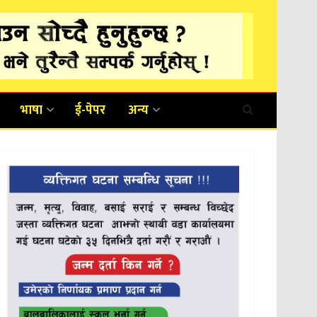
भाषा
ई-पेपर
अन्य