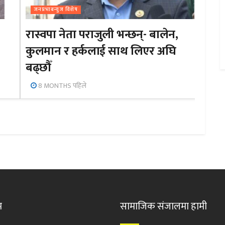
जनप्रभाबन्युज विशेष
रास्वपा नेता पराजुली भन्छन्- बालेन,
कुलमान र हर्कलाई साथ लिएर अघि
बढ्छौँ
8 MONTHS पहिले
म
सामाजिक संजालमा हामी