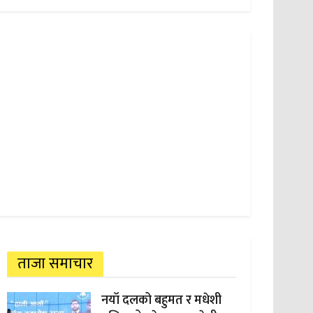
ताजा समाचार
नयाँ दलको बहुमत र मधेशी