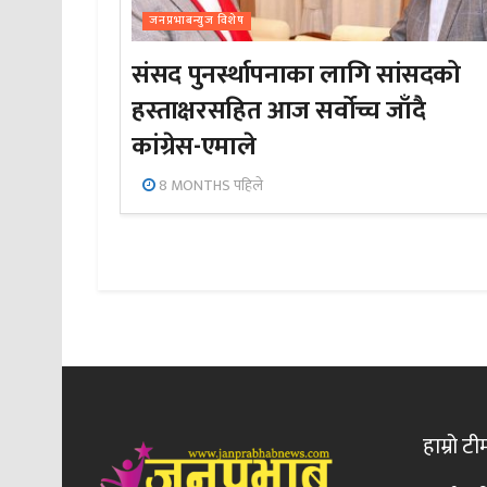
जनप्रभाबन्युज विशेष
संसद पुनर्स्थापनाका लागि सांसदको
हस्ताक्षरसहित आज सर्वोच्च जाँदै
कांग्रेस-एमाले
8 MONTHS पहिले
हाम्रो टी