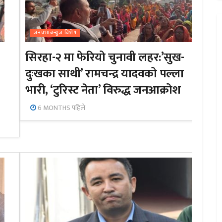
जनप्रभाबन्युज विशेष
सिरहा-२ मा फेरियो चुनावी लहर:’सुख-
दुःखका साथी’ रामचन्द्र यादवको पल्ला
भारी, ‘टुरिस्ट नेता’ विरुद्ध जनआक्रोश
6 MONTHS पहिले