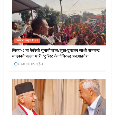
जनप्रभाबन्युज विशेष
सिरहा-२ मा फेरियो चुनावी लहर:’सुख-दुःखका साथी’ रामचन्द्र
यादवको पल्ला भारी, ‘टुरिस्ट नेता’ विरुद्ध जनआक्रोश
6 MONTHS पहिले