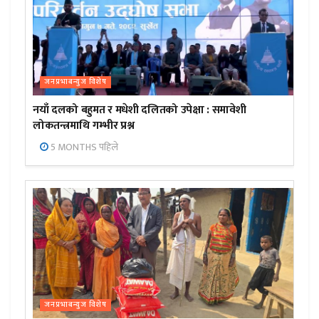
जनप्रभाबन्युज विशेष
नयाँ दलको बहुमत र मधेशी दलितको उपेक्षा : समावेशी
लोकतन्त्रमाथि गम्भीर प्रश्न
5 MONTHS पहिले
जनप्रभाबन्युज विशेष