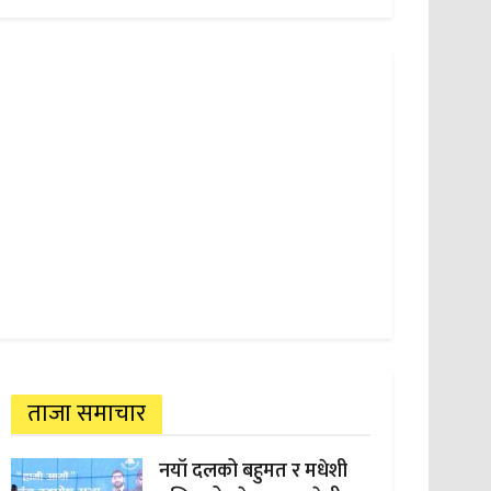
ताजा समाचार
नयाँ दलको बहुमत र मधेशी