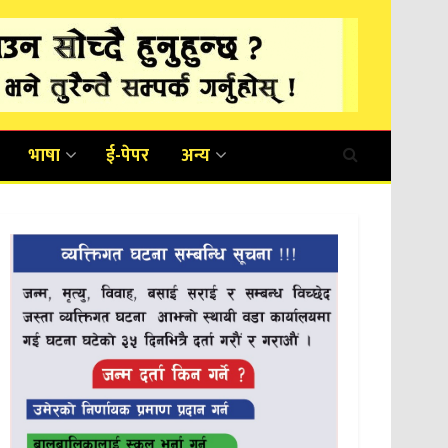
भाषा
ई-पेपर
अन्य