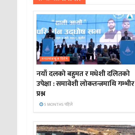
जनप्रभाबन्युज विशेष
नयाँ दलको बहुमत र मधेशी दलितको
उपेक्षा : समावेशी लोकतन्त्रमाथि गम्भीर
प्रश्न
5 MONTHS पहिले