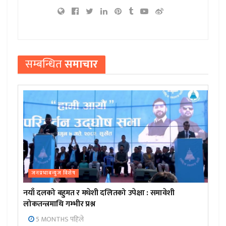
सम्बन्धित
समाचार
जनप्रभाबन्युज विशेष
नयाँ दलको बहुमत र मधेशी दलितको उपेक्षा : समावेशी
लोकतन्त्रमाथि गम्भीर प्रश्न
5 MONTHS पहिले