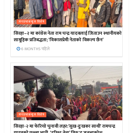
जनप्रभाबन्युज विशेष
सिरहा–२ मा कांग्रेस नेता राम चन्द्र यादवलाई जिताउन स्थानीयको
सामूहिक प्रतिबद्धता; ‘विकासप्रेमी नेताको विकल्प छैन’
6 MONTHS पहिले
जनप्रभाबन्युज विशेष
सिरहा-२ मा फेरियो चुनावी लहर:’सुख-दुःखका साथी’ रामचन्द्र
यादवको पल्ला भारी, ‘टुरिस्ट नेता’ विरुद्ध जनआक्रोश