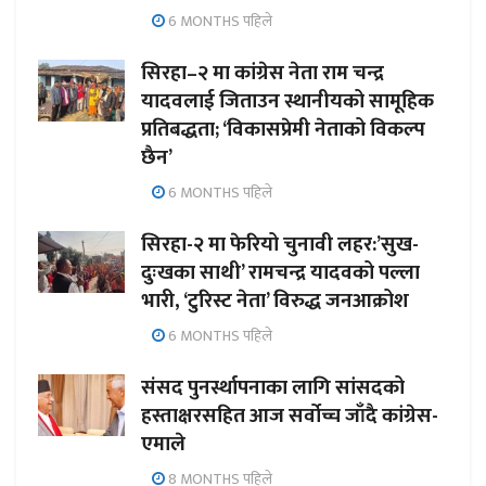
6 MONTHS पहिले
सिरहा–२ मा कांग्रेस नेता राम चन्द्र
यादवलाई जिताउन स्थानीयको सामूहिक
प्रतिबद्धता; ‘विकासप्रेमी नेताको विकल्प
छैन’
6 MONTHS पहिले
सिरहा-२ मा फेरियो चुनावी लहर:’सुख-
दुःखका साथी’ रामचन्द्र यादवको पल्ला
भारी, ‘टुरिस्ट नेता’ विरुद्ध जनआक्रोश
6 MONTHS पहिले
संसद पुनर्स्थापनाका लागि सांसदको
हस्ताक्षरसहित आज सर्वोच्च जाँदै कांग्रेस-
एमाले
8 MONTHS पहिले