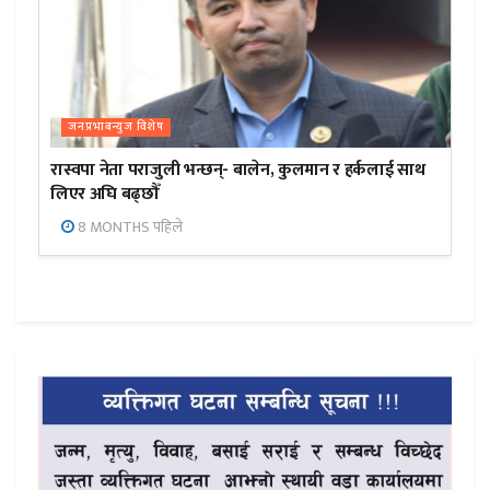
जनप्रभाबन्युज विशेष
रास्वपा नेता पराजुली भन्छन्- बालेन, कुलमान र हर्कलाई साथ
लिएर अघि बढ्छौँ
8 MONTHS पहिले