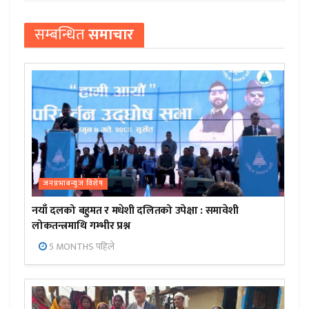
सम्बन्धित
समाचार
जनप्रभाबन्युज विशेष
नयाँ दलको बहुमत र मधेशी दलितको उपेक्षा : समावेशी
लोकतन्त्रमाथि गम्भीर प्रश्न
5 MONTHS पहिले