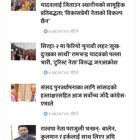
यादवलाई जिताउन स्थानीयको सामूहिक
प्रतिबद्धता; ‘विकासप्रेमी नेताको विकल्प
छैन’
6 MONTHS पहिले
सिरहा-२ मा फेरियो चुनावी लहर:’सुख-
दुःखका साथी’ रामचन्द्र यादवको पल्ला
भारी, ‘टुरिस्ट नेता’ विरुद्ध जनआक्रोश
6 MONTHS पहिले
संसद पुनर्स्थापनाका लागि सांसदको
हस्ताक्षरसहित आज सर्वोच्च जाँदै कांग्रेस-
एमाले
8 MONTHS पहिले
रास्वपा नेता पराजुली भन्छन्- बालेन,
कुलमान र हर्कलाई साथ लिएर अघि