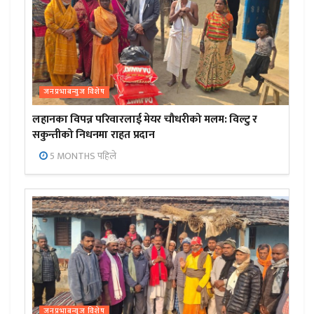
जनप्रभाबन्युज विशेष
लहानका विपन्न परिवारलाई मेयर चौधरीको मलम: विल्टु र
सकुन्तीको निधनमा राहत प्रदान
5 MONTHS पहिले
जनप्रभाबन्युज विशेष