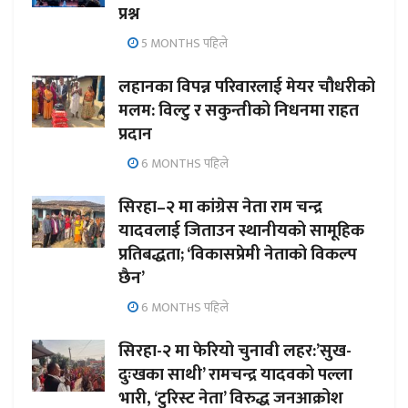
प्रश्न
5 MONTHS पहिले
लहानका विपन्न परिवारलाई मेयर चौधरीको
मलम: विल्टु र सकुन्तीको निधनमा राहत
प्रदान
6 MONTHS पहिले
सिरहा–२ मा कांग्रेस नेता राम चन्द्र
यादवलाई जिताउन स्थानीयको सामूहिक
प्रतिबद्धता; ‘विकासप्रेमी नेताको विकल्प
छैन’
6 MONTHS पहिले
सिरहा-२ मा फेरियो चुनावी लहर:’सुख-
दुःखका साथी’ रामचन्द्र यादवको पल्ला
भारी, ‘टुरिस्ट नेता’ विरुद्ध जनआक्रोश