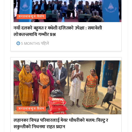
जनप्रभाबन्युज विशेष
नयाँ दलको बहुमत र मधेशी दलितको उपेक्षा : समावेशी
लोकतन्त्रमाथि गम्भीर प्रश्न
5 MONTHS पहिले
जनप्रभाबन्युज विशेष
लहानका विपन्न परिवारलाई मेयर चौधरीको मलम: विल्टु र
सकुन्तीको निधनमा राहत प्रदान