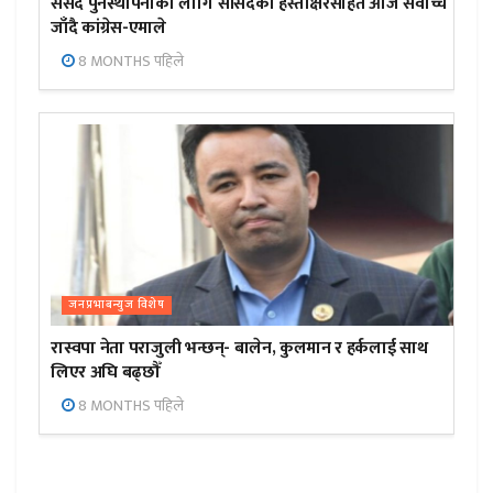
संसद पुनर्स्थापनाका लागि सांसदको हस्ताक्षरसहित आज सर्वोच्च
जाँदै कांग्रेस-एमाले
8 MONTHS पहिले
जनप्रभाबन्युज विशेष
रास्वपा नेता पराजुली भन्छन्- बालेन, कुलमान र हर्कलाई साथ
लिएर अघि बढ्छौँ
8 MONTHS पहिले