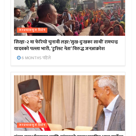
जनप्रभाबन्युज विशेष
सिरहा-२ मा फेरियो चुनावी लहर:’सुख-दुःखका साथी’ रामचन्द्र
यादवको पल्ला भारी, ‘टुरिस्ट नेता’ विरुद्ध जनआक्रोश
6 MONTHS पहिले
जनप्रभाबन्युज विशेष