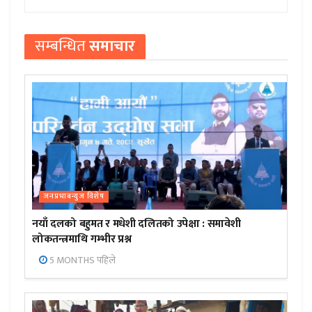
सम्बन्धित
समाचार
जनप्रभाबन्युज विशेष
नयाँ दलको बहुमत र मधेशी दलितको उपेक्षा : समावेशी
लोकतन्त्रमाथि गम्भीर प्रश्न
5 MONTHS पहिले