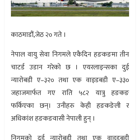
काठमाडौं,जेठ २० गते ।
नेपाल वायु सेवा निगमले एकैदिन हङकङमा तीन
चाटर्ड उडान गरेको छ । एयरलाइन्सका दुई
न्यारोबडी ए–३२० तथा एक वाइडबडी ए–३३०
जहाजमार्फत गए राति ५८२ यात्रु हङकङ
फर्किएका छन्। उनीहरु केही हङकङेली र
अधिकांश हङकङवासी नेपाली हुन् ।
निगमको दुई न्यारोबडी तथा एक वाइडबडी