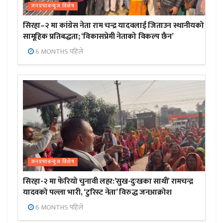
जनप्रभाबन्युज विशेष
सिरहा–२ मा कांग्रेस नेता राम चन्द्र यादवलाई जिताउन स्थानीयको
सामूहिक प्रतिबद्धता; ‘विकासप्रेमी नेताको विकल्प छैन’
6 MONTHS पहिले
जनप्रभाबन्युज विशेष
सिरहा-२ मा फेरियो चुनावी लहर:’सुख-दुःखका साथी’ रामचन्द्र
यादवको पल्ला भारी, ‘टुरिस्ट नेता’ विरुद्ध जनआक्रोश
6 MONTHS पहिले