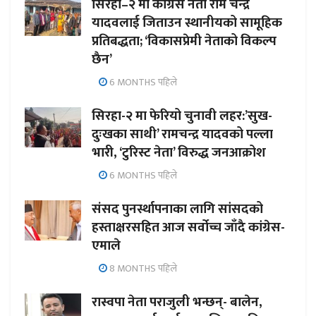
सिरहा–२ मा कांग्रेस नेता राम चन्द्र
यादवलाई जिताउन स्थानीयको सामूहिक
प्रतिबद्धता; ‘विकासप्रेमी नेताको विकल्प
छैन’
6 MONTHS पहिले
सिरहा-२ मा फेरियो चुनावी लहर:’सुख-
दुःखका साथी’ रामचन्द्र यादवको पल्ला
भारी, ‘टुरिस्ट नेता’ विरुद्ध जनआक्रोश
6 MONTHS पहिले
संसद पुनर्स्थापनाका लागि सांसदको
हस्ताक्षरसहित आज सर्वोच्च जाँदै कांग्रेस-
एमाले
8 MONTHS पहिले
रास्वपा नेता पराजुली भन्छन्- बालेन,