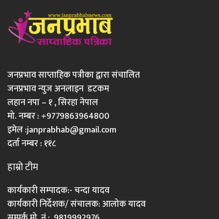
जनप्रभाव साप्ताहिक पत्रीका द्वारा संचालित
जनप्रभाव न्युज अनलाइन डटकम
लहान नपा – १ , सिरहा नेपाल
मो. नम्बर : +9779863964800
इमेल :
janprabhab@gmail.com
दर्ता नम्बर : ११८
हाम्रो टीम
कार्यकारी सम्पादक:- चन्दा यादव
कार्यकारी निर्देशक/ संचालक: आलोक यादव
सम्पर्क मो. नं : 9819992976