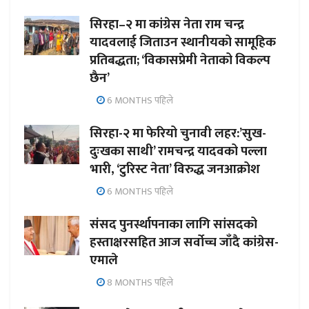
सिरहा–२ मा कांग्रेस नेता राम चन्द्र
यादवलाई जिताउन स्थानीयको सामूहिक
प्रतिबद्धता; ‘विकासप्रेमी नेताको विकल्प
छैन’
6 MONTHS पहिले
सिरहा-२ मा फेरियो चुनावी लहर:’सुख-
दुःखका साथी’ रामचन्द्र यादवको पल्ला
भारी, ‘टुरिस्ट नेता’ विरुद्ध जनआक्रोश
6 MONTHS पहिले
संसद पुनर्स्थापनाका लागि सांसदको
हस्ताक्षरसहित आज सर्वोच्च जाँदै कांग्रेस-
एमाले
8 MONTHS पहिले