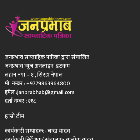
जनप्रभाव साप्ताहिक पत्रीका द्वारा संचालित
जनप्रभाव न्युज अनलाइन डटकम
लहान नपा – १ , सिरहा नेपाल
मो. नम्बर : +9779863964800
इमेल :
janprabhab@gmail.com
दर्ता नम्बर : ११८
हाम्रो टीम
कार्यकारी सम्पादक:- चन्दा यादव
कार्यकारी निर्देशक/ संचालक: आलोक यादव