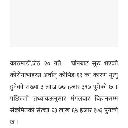
काठमाडाैं,जेठ २० गते । चीनबाट सुरु भएकाे
कोरोनाभाइरस अर्थात् कोभिड-१९ का कारण मृत्यु
हुनेकाे संख्या ३ लाख ७७ हजार ३९७ पुगेकाे छ ।
पछिल्लाे तथ्यांकअनुसार मंगलबार बिहानसम्म
संक्रमितकाे संख्या ६३ लाख ६५ हजार १७३ पुगेकाे
छ ।