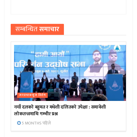
सम्बन्धित
समाचार
जनप्रभाबन्युज विशेष
नयाँ दलको बहुमत र मधेशी दलितको उपेक्षा : समावेशी
लोकतन्त्रमाथि गम्भीर प्रश्न
5 MONTHS पहिले