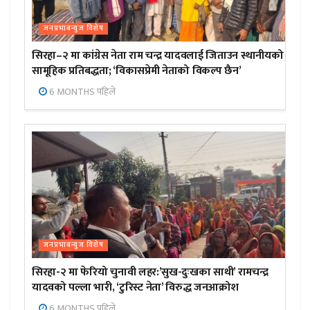
जनप्रभाबन्युज विशेष
सिरहा–२ मा कांग्रेस नेता राम चन्द्र यादवलाई जिताउन स्थानीयको
सामूहिक प्रतिबद्धता; ‘विकासप्रेमी नेताको विकल्प छैन’
6 MONTHS पहिले
जनप्रभाबन्युज विशेष
सिरहा-२ मा फेरियो चुनावी लहर:’सुख-दुःखका साथी’ रामचन्द्र
यादवको पल्ला भारी, ‘टुरिस्ट नेता’ विरुद्ध जनआक्रोश
6 MONTHS पहिले