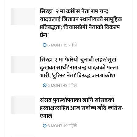
सिरहा–२ मा कांग्रेस नेता राम चन्द्र
यादवलाई जिताउन स्थानीयको सामूहिक
प्रतिबद्धता; ‘विकासप्रेमी नेताको विकल्प
छैन’
6 MONTHS पहिले
सिरहा-२ मा फेरियो चुनावी लहर:’सुख-
दुःखका साथी’ रामचन्द्र यादवको पल्ला
भारी, ‘टुरिस्ट नेता’ विरुद्ध जनआक्रोश
6 MONTHS पहिले
संसद पुनर्स्थापनाका लागि सांसदको
हस्ताक्षरसहित आज सर्वोच्च जाँदै कांग्रेस-
एमाले
8 MONTHS पहिले