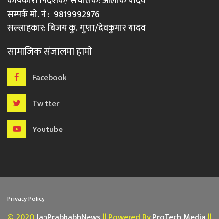
कार्यकारी निर्देशक/ संचालक: आलोक यादव
सम्पर्क मो. नं : 9819992976
सल्लाहकार: बिजय कु. गुप्ता/देवकुमार यादव
सामाजिक संजालमा हामी
Facebook
Twitter
Youtube
Privacy Policy
© 2020
JanPrabhabhNews
|| Powered By
ProTech Media
||