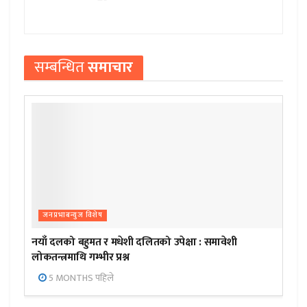
सम्बन्धित
समाचार
जनप्रभाबन्युज विशेष
नयाँ दलको बहुमत र मधेशी दलितको उपेक्षा : समावेशी
लोकतन्त्रमाथि गम्भीर प्रश्न
5 MONTHS पहिले