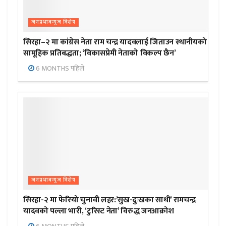
जनप्रभाबन्युज विशेष
सिरहा–२ मा कांग्रेस नेता राम चन्द्र यादवलाई जिताउन स्थानीयको
सामूहिक प्रतिबद्धता; ‘विकासप्रेमी नेताको विकल्प छैन’
6 MONTHS पहिले
जनप्रभाबन्युज विशेष
सिरहा-२ मा फेरियो चुनावी लहर:’सुख-दुःखका साथी’ रामचन्द्र
यादवको पल्ला भारी, ‘टुरिस्ट नेता’ विरुद्ध जनआक्रोश