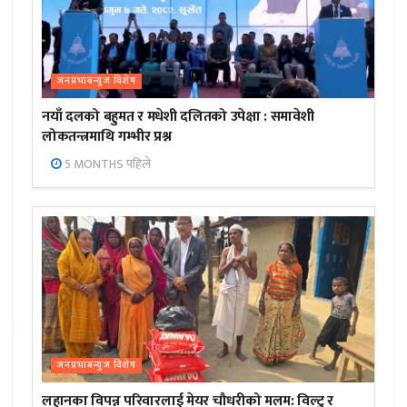
जनप्रभाबन्युज विशेष
नयाँ दलको बहुमत र मधेशी दलितको उपेक्षा : समावेशी
लोकतन्त्रमाथि गम्भीर प्रश्न
5 MONTHS पहिले
जनप्रभाबन्युज विशेष
लहानका विपन्न परिवारलाई मेयर चौधरीको मलम: विल्टु र