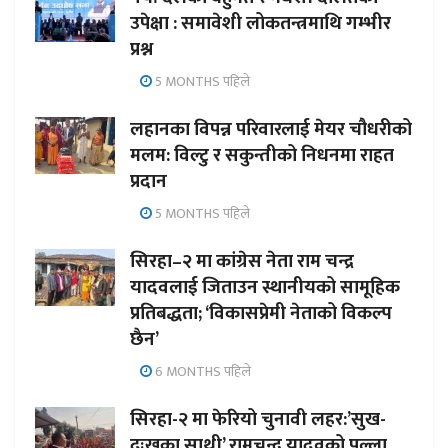
उपेक्षा : समावेशी लोकतन्त्रमाथि गम्भीर
प्रश्न
5 MONTHS पहिले
लहानका विपन्न परिवारलाई मेयर चौधरीको
मलम: विल्टु र सकुन्तीको निधनमा राहत
प्रदान
5 MONTHS पहिले
सिरहा–२ मा कांग्रेस नेता राम चन्द्र
यादवलाई जिताउन स्थानीयको सामूहिक
प्रतिबद्धता; ‘विकासप्रेमी नेताको विकल्प
छैन’
6 MONTHS पहिले
सिरहा-२ मा फेरियो चुनावी लहर:’सुख-
दुःखका साथी’ रामचन्द्र यादवको पल्ला