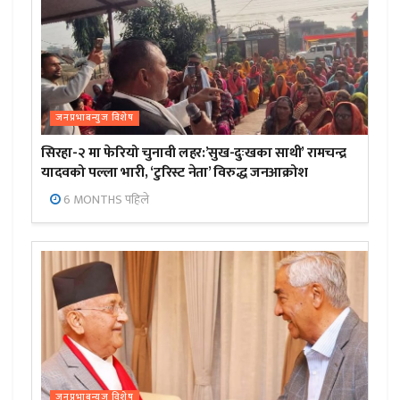
जनप्रभाबन्युज विशेष
सिरहा-२ मा फेरियो चुनावी लहर:’सुख-दुःखका साथी’ रामचन्द्र
यादवको पल्ला भारी, ‘टुरिस्ट नेता’ विरुद्ध जनआक्रोश
6 MONTHS पहिले
जनप्रभाबन्युज विशेष