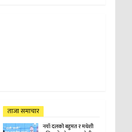
ताजा समाचार
नयाँ दलको बहुमत र मधेशी