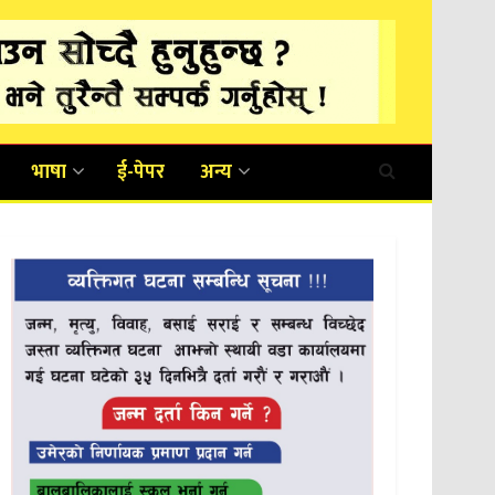
भाषा
ई-पेपर
अन्य