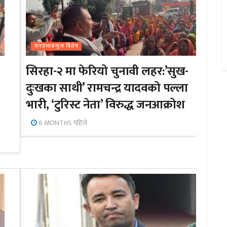
जनप्रभाबन्युज विशेष
सिरहा-२ मा फेरियो चुनावी लहर:’सुख-
दुःखका साथी’ रामचन्द्र यादवको पल्ला
भारी, ‘टुरिस्ट नेता’ विरुद्ध जनआक्रोश
6 MONTHS पहिले