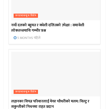
जनप्रभाबन्युज विशेष
नयाँ दलको बहुमत र मधेशी दलितको उपेक्षा : समावेशी
लोकतन्त्रमाथि गम्भीर प्रश्न
5 MONTHS पहिले
जनप्रभाबन्युज विशेष
लहानका विपन्न परिवारलाई मेयर चौधरीको मलम: विल्टु र
सकुन्तीको निधनमा राहत प्रदान