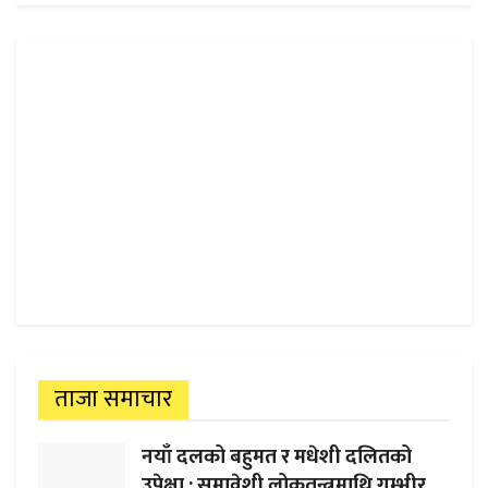
ताजा समाचार
नयाँ दलको बहुमत र मधेशी दलितको
उपेक्षा : समावेशी लोकतन्त्रमाथि गम्भीर