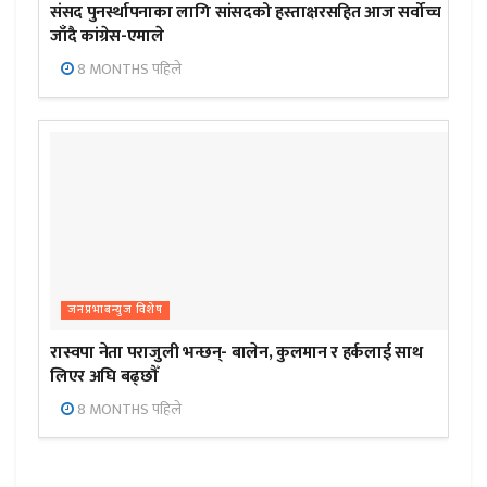
संसद पुनर्स्थापनाका लागि सांसदको हस्ताक्षरसहित आज सर्वोच्च
जाँदै कांग्रेस-एमाले
8 MONTHS पहिले
जनप्रभाबन्युज विशेष
रास्वपा नेता पराजुली भन्छन्- बालेन, कुलमान र हर्कलाई साथ
लिएर अघि बढ्छौँ
8 MONTHS पहिले