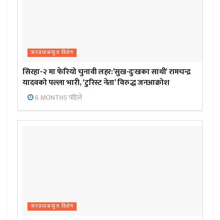
जनप्रभाबन्युज विशेष
सिरहा-२ मा फेरियो चुनावी लहर:’सुख-दुःखका साथी’ रामचन्द्र
यादवको पल्ला भारी, ‘टुरिस्ट नेता’ विरुद्ध जनआक्रोश
6 MONTHS पहिले
जनप्रभाबन्युज विशेष