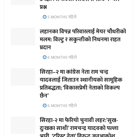
प्रश्न
5 MONTHS पहिले
लहानका विपन्न परिवारलाई मेयर चौधरीको
मलम: विल्टु र सकुन्तीको निधनमा राहत
प्रदान
6 MONTHS पहिले
सिरहा–२ मा कांग्रेस नेता राम चन्द्र
यादवलाई जिताउन स्थानीयको सामूहिक
प्रतिबद्धता; ‘विकासप्रेमी नेताको विकल्प
छैन’
6 MONTHS पहिले
सिरहा-२ मा फेरियो चुनावी लहर:’सुख-
दुःखका साथी’ रामचन्द्र यादवको पल्ला
भारी, ‘टुरिस्ट नेता’ विरुद्ध जनआक्रोश