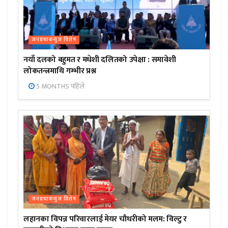
जनप्रभाबन्युज विशेष
नयाँ दलको बहुमत र मधेशी दलितको उपेक्षा : समावेशी
लोकतन्त्रमाथि गम्भीर प्रश्न
5 MONTHS पहिले
जनप्रभाबन्युज विशेष
लहानका विपन्न परिवारलाई मेयर चौधरीको मलम: विल्टु र