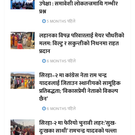
उपेक्षा : समावेशी लोकतन्त्रमाथि गम्भीर
प्रश्न
5 MONTHS पहिले
लहानका विपन्न परिवारलाई मेयर चौधरीको
मलम: विल्टु र सकुन्तीको निधनमा राहत
प्रदान
6 MONTHS पहिले
सिरहा–२ मा कांग्रेस नेता राम चन्द्र
यादवलाई जिताउन स्थानीयको सामूहिक
प्रतिबद्धता; ‘विकासप्रेमी नेताको विकल्प
छैन’
6 MONTHS पहिले
सिरहा-२ मा फेरियो चुनावी लहर:’सुख-
दुःखका साथी’ रामचन्द्र यादवको पल्ला