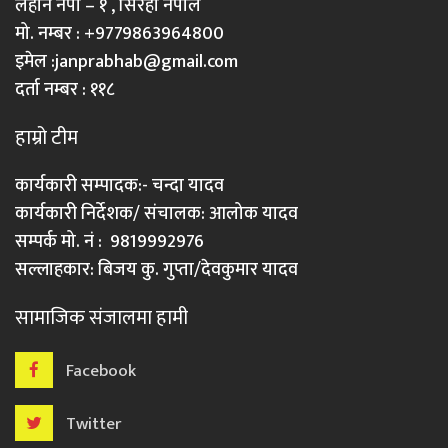
लहान नपा – १ , सिरहा नेपाल
मो. नम्बर : +9779863964800
इमेल :
janprabhab@gmail.com
दर्ता नम्बर : ११८
हाम्रो टीम
कार्यकारी सम्पादक:- चन्दा यादव
कार्यकारी निर्देशक/ संचालक: आलोक यादव
सम्पर्क मो. नं : 9819992976
सल्लाहकार: बिजय कु. गुप्ता/देवकुमार यादव
सामाजिक संजालमा हामी
Facebook
Twitter