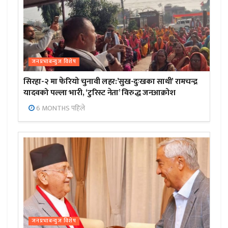
जनप्रभाबन्युज विशेष
सिरहा-२ मा फेरियो चुनावी लहर:’सुख-दुःखका साथी’ रामचन्द्र
यादवको पल्ला भारी, ‘टुरिस्ट नेता’ विरुद्ध जनआक्रोश
6 MONTHS पहिले
जनप्रभाबन्युज विशेष