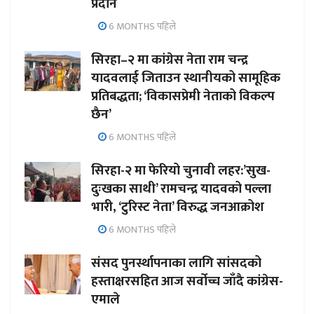
प्रदान
6 MONTHS पहिले
सिरहा–२ मा कांग्रेस नेता राम चन्द्र
यादवलाई जिताउन स्थानीयको सामूहिक
प्रतिबद्धता; ‘विकासप्रेमी नेताको विकल्प
छैन’
6 MONTHS पहिले
सिरहा-२ मा फेरियो चुनावी लहर:’सुख-
दुःखका साथी’ रामचन्द्र यादवको पल्ला
भारी, ‘टुरिस्ट नेता’ विरुद्ध जनआक्रोश
6 MONTHS पहिले
संसद पुनर्स्थापनाका लागि सांसदको
हस्ताक्षरसहित आज सर्वोच्च जाँदै कांग्रेस-
एमाले