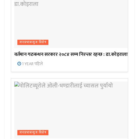
जनप्रभाबन्युज विशेष
वर्तमान गठबन्धन सरकार २०८४ सम्म निरन्तर रहन्छ : डा.कोइराला
1 YEAR पहिले
जनप्रभाबन्युज विशेष