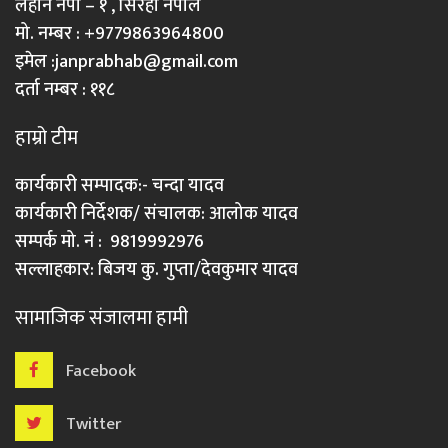
लहान नपा – १ , सिरहा नेपाल
मो. नम्बर : +9779863964800
इमेल :
janprabhab@gmail.com
दर्ता नम्बर : ११८
हाम्रो टीम
कार्यकारी सम्पादक:- चन्दा यादव
कार्यकारी निर्देशक/ संचालक: आलोक यादव
सम्पर्क मो. नं : 9819992976
सल्लाहकार: बिजय कु. गुप्ता/देवकुमार यादव
सामाजिक संजालमा हामी
Facebook
Twitter