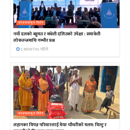
जनप्रभाबन्युज विशेष
नयाँ दलको बहुमत र मधेशी दलितको उपेक्षा : समावेशी
लोकतन्त्रमाथि गम्भीर प्रश्न
5 MONTHS पहिले
जनप्रभाबन्युज विशेष
लहानका विपन्न परिवारलाई मेयर चौधरीको मलम: विल्टु र