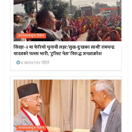
जनप्रभाबन्युज विशेष
सिरहा-२ मा फेरियो चुनावी लहर:’सुख-दुःखका साथी’ रामचन्द्र
यादवको पल्ला भारी, ‘टुरिस्ट नेता’ विरुद्ध जनआक्रोश
6 MONTHS पहिले
जनप्रभाबन्युज विशेष