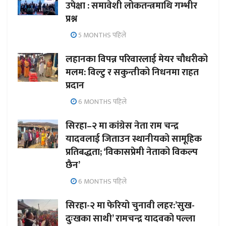
उपेक्षा : समावेशी लोकतन्त्रमाथि गम्भीर
प्रश्न
5 MONTHS पहिले
लहानका विपन्न परिवारलाई मेयर चौधरीको
मलम: विल्टु र सकुन्तीको निधनमा राहत
प्रदान
6 MONTHS पहिले
सिरहा–२ मा कांग्रेस नेता राम चन्द्र
यादवलाई जिताउन स्थानीयको सामूहिक
प्रतिबद्धता; ‘विकासप्रेमी नेताको विकल्प
छैन’
6 MONTHS पहिले
सिरहा-२ मा फेरियो चुनावी लहर:’सुख-
दुःखका साथी’ रामचन्द्र यादवको पल्ला