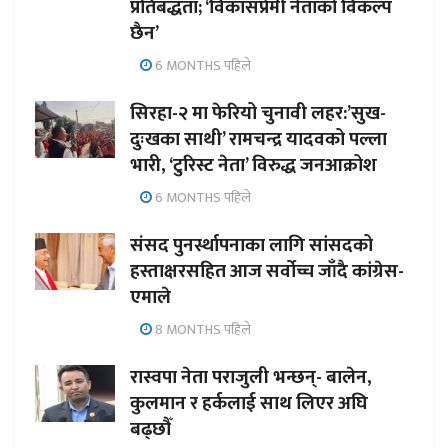
प्रतिबद्धता; ‘विकासप्रेमी नेताको विकल्प
छैन’
6 MONTHS पहिले
सिरहा-२ मा फेरियो चुनावी लहर:’सुख-
दुःखका साथी’ रामचन्द्र यादवको पल्ला
भारी, ‘टुरिस्ट नेता’ विरुद्ध जनआक्रोश
6 MONTHS पहिले
संसद पुनर्स्थापनाका लागि सांसदको
हस्ताक्षरसहित आज सर्वोच्च जाँदै कांग्रेस-
एमाले
8 MONTHS पहिले
रास्वपा नेता पराजुली भन्छन्- बालेन,
कुलमान र हर्कलाई साथ लिएर अघि
बढ्छौँ