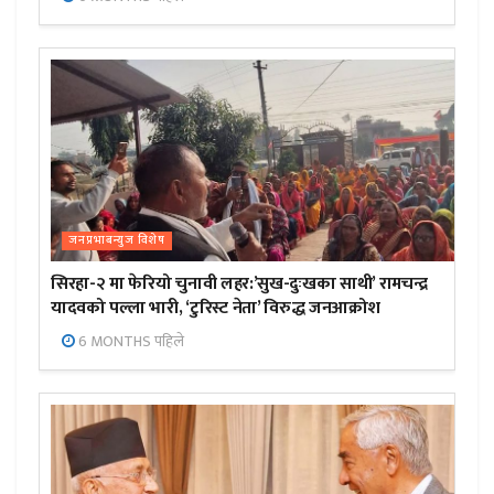
जनप्रभाबन्युज विशेष
सिरहा-२ मा फेरियो चुनावी लहर:’सुख-दुःखका साथी’ रामचन्द्र
यादवको पल्ला भारी, ‘टुरिस्ट नेता’ विरुद्ध जनआक्रोश
6 MONTHS पहिले