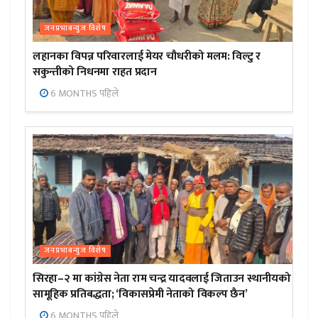
जनप्रभाबन्युज विशेष
लहानका विपन्न परिवारलाई मेयर चौधरीको मलम: विल्टु र
सकुन्तीको निधनमा राहत प्रदान
6 MONTHS पहिले
जनप्रभाबन्युज विशेष
सिरहा–२ मा कांग्रेस नेता राम चन्द्र यादवलाई जिताउन स्थानीयको
सामूहिक प्रतिबद्धता; ‘विकासप्रेमी नेताको विकल्प छैन’
6 MONTHS पहिले