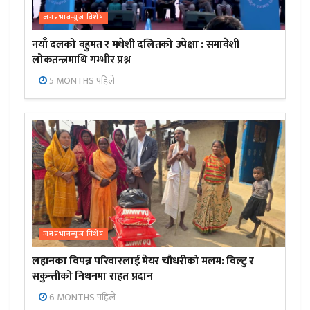
जनप्रभाबन्युज विशेष
नयाँ दलको बहुमत र मधेशी दलितको उपेक्षा : समावेशी
लोकतन्त्रमाथि गम्भीर प्रश्न
5 MONTHS पहिले
जनप्रभाबन्युज विशेष
लहानका विपन्न परिवारलाई मेयर चौधरीको मलम: विल्टु र
सकुन्तीको निधनमा राहत प्रदान
6 MONTHS पहिले