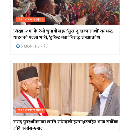
जनप्रभाबन्युज विशेष
सिरहा-२ मा फेरियो चुनावी लहर:’सुख-दुःखका साथी’ रामचन्द्र
यादवको पल्ला भारी, ‘टुरिस्ट नेता’ विरुद्ध जनआक्रोश
6 MONTHS पहिले
जनप्रभाबन्युज विशेष
संसद पुनर्स्थापनाका लागि सांसदको हस्ताक्षरसहित आज सर्वोच्च
जाँदै कांग्रेस-एमाले