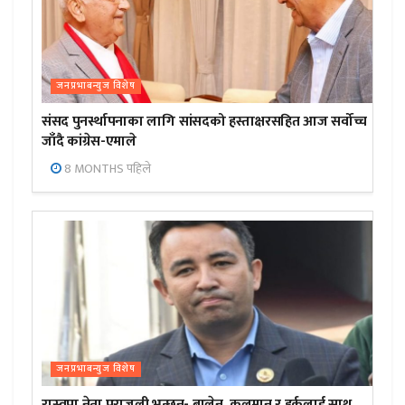
जनप्रभाबन्युज विशेष
संसद पुनर्स्थापनाका लागि सांसदको हस्ताक्षरसहित आज सर्वोच्च
जाँदै कांग्रेस-एमाले
8 MONTHS पहिले
जनप्रभाबन्युज विशेष
रास्वपा नेता पराजुली भन्छन्- बालेन, कुलमान र हर्कलाई साथ