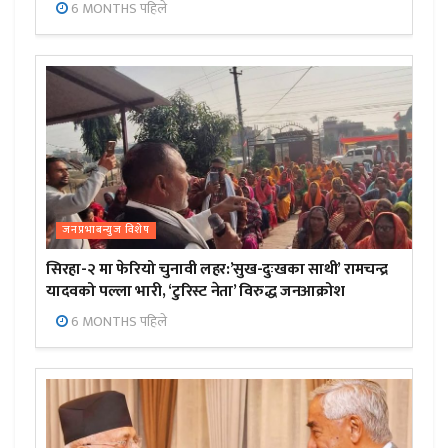
6 MONTHS पहिले
जनप्रभाबन्युज विशेष
सिरहा-२ मा फेरियो चुनावी लहर:’सुख-दुःखका साथी’ रामचन्द्र
यादवको पल्ला भारी, ‘टुरिस्ट नेता’ विरुद्ध जनआक्रोश
6 MONTHS पहिले