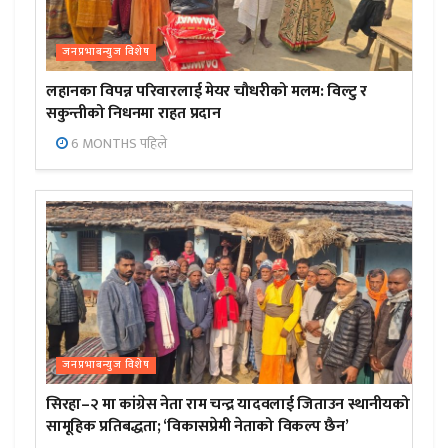
जनप्रभाबन्युज विशेष
लहानका विपन्न परिवारलाई मेयर चौधरीको मलम: विल्टु र
सकुन्तीको निधनमा राहत प्रदान
6 MONTHS पहिले
जनप्रभाबन्युज विशेष
सिरहा–२ मा कांग्रेस नेता राम चन्द्र यादवलाई जिताउन स्थानीयको
सामूहिक प्रतिबद्धता; ‘विकासप्रेमी नेताको विकल्प छैन’