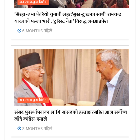
जनप्रभाबन्युज विशेष
सिरहा-२ मा फेरियो चुनावी लहर:’सुख-दुःखका साथी’ रामचन्द्र
यादवको पल्ला भारी, ‘टुरिस्ट नेता’ विरुद्ध जनआक्रोश
6 MONTHS पहिले
जनप्रभाबन्युज विशेष
संसद पुनर्स्थापनाका लागि सांसदको हस्ताक्षरसहित आज सर्वोच्च
जाँदै कांग्रेस-एमाले
8 MONTHS पहिले