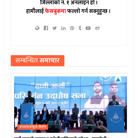
जिल्लाको नं. १ अनलाइन हो ।
हामीलाई
फेसबुकमा
फल्लो गर्न सक्नुहुन्छ ।
सम्बन्धित
समाचार
जनप्रभाबन्युज विशेष