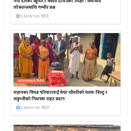
नयाँ दलको बहुमत र मधेशी दलितको उपेक्षा : समावेशी
लोकतन्त्रमाथि गम्भीर प्रश्न
5 MONTHS पहिले
जनप्रभाबन्युज विशेष
लहानका विपन्न परिवारलाई मेयर चौधरीको मलम: विल्टु र
सकुन्तीको निधनमा राहत प्रदान
6 MONTHS पहिले