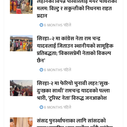
लहानका विपन्न परिवारलाई मेयर चौधरीको
मलम: विल्टु र सकुन्तीको निधनमा राहत
प्रदान
6 MONTHS पहिले
सिरहा–२ मा कांग्रेस नेता राम चन्द्र
यादवलाई जिताउन स्थानीयको सामूहिक
प्रतिबद्धता; ‘विकासप्रेमी नेताको विकल्प
छैन’
6 MONTHS पहिले
सिरहा-२ मा फेरियो चुनावी लहर:’सुख-
दुःखका साथी’ रामचन्द्र यादवको पल्ला
भारी, ‘टुरिस्ट नेता’ विरुद्ध जनआक्रोश
6 MONTHS पहिले
संसद पुनर्स्थापनाका लागि सांसदको