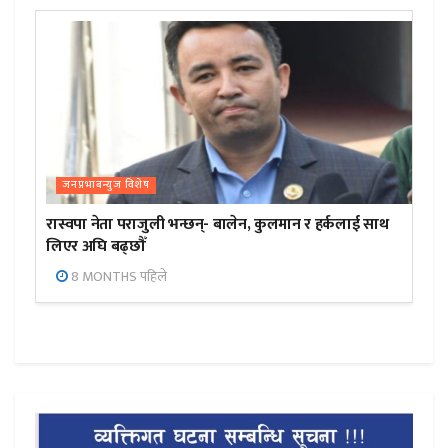
जनप्रभाबन्युज विशेष
रास्वपा नेता पराजुली भन्छन्- बालेन, कुलमान र हर्कलाई साथ
लिएर अघि बढ्छौँ
8 MONTHS पहिले