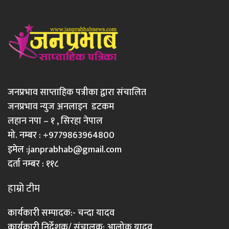
जनप्रभाव साप्ताहिक पत्रीका द्वारा संचालित
जनप्रभाव न्युज अनलाइन डटकम
लहान नपा – १ , सिरहा नेपाल
मो. नम्बर : +9779863964800
इमेल :
janprabhab@gmail.com
दर्ता नम्बर : ११८
हाम्रो टीम
कार्यकारी सम्पादक:- चन्दा यादव
कार्यकारी निर्देशक/ संचालक: आलोक यादव