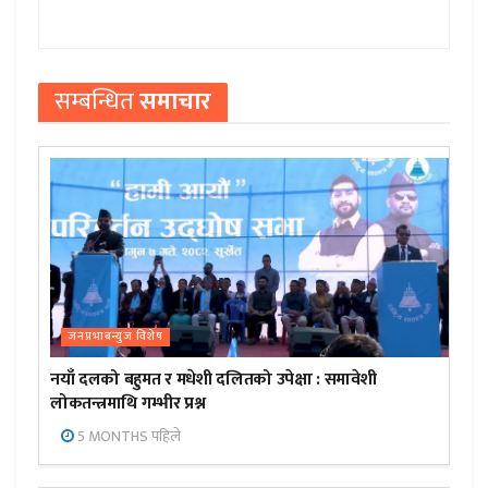
सम्बन्धित
समाचार
जनप्रभाबन्युज विशेष
नयाँ दलको बहुमत र मधेशी दलितको उपेक्षा : समावेशी
लोकतन्त्रमाथि गम्भीर प्रश्न
5 MONTHS पहिले