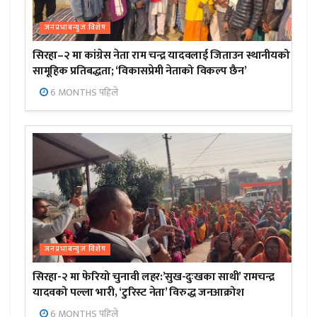
जनप्रभाबन्युज विशेष
सिरहा–२ मा कांग्रेस नेता राम चन्द्र यादवलाई जिताउन स्थानीयको
सामूहिक प्रतिबद्धता; ‘विकासप्रेमी नेताको विकल्प छैन’
6 MONTHS पहिले
जनप्रभाबन्युज विशेष
सिरहा-२ मा फेरियो चुनावी लहर:’सुख-दुःखका साथी’ रामचन्द्र
यादवको पल्ला भारी, ‘टुरिस्ट नेता’ विरुद्ध जनआक्रोश
6 MONTHS पहिले