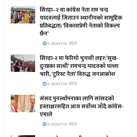
सिरहा–२ मा कांग्रेस नेता राम चन्द्र
यादवलाई जिताउन स्थानीयको सामूहिक
प्रतिबद्धता; ‘विकासप्रेमी नेताको विकल्प
छैन’
6 MONTHS पहिले
सिरहा-२ मा फेरियो चुनावी लहर:’सुख-
दुःखका साथी’ रामचन्द्र यादवको पल्ला
भारी, ‘टुरिस्ट नेता’ विरुद्ध जनआक्रोश
6 MONTHS पहिले
संसद पुनर्स्थापनाका लागि सांसदको
हस्ताक्षरसहित आज सर्वोच्च जाँदै कांग्रेस-
एमाले
8 MONTHS पहिले