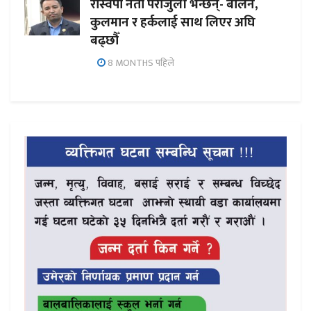
रास्वपा नेता पराजुली भन्छन्- बालेन,
कुलमान र हर्कलाई साथ लिएर अघि
बढ्छौँ
8 MONTHS पहिले