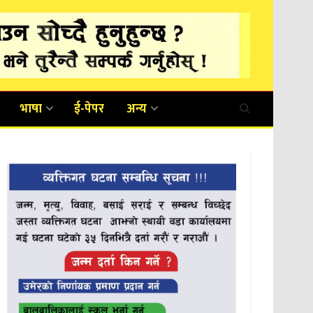
भाषा
ई-पेपर
अन्य