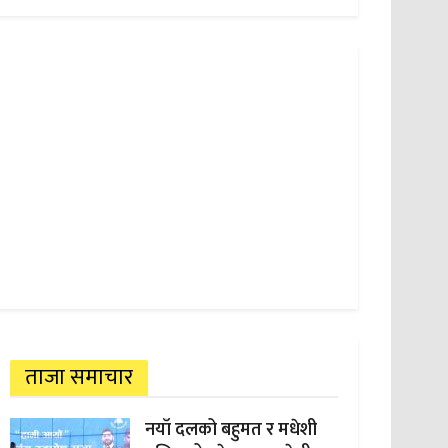
ताजा समाचार
नयाँ दलको बहुमत र मधेशी