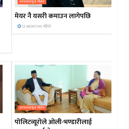
जनप्रभाबन्युज विशेष
मेयर नै यसरी कमाउन लागेपछि
12 MONTHS पहिले
जनप्रभाबन्युज विशेष
पोलिटव्यूरोले ओली-भण्डारीलाई