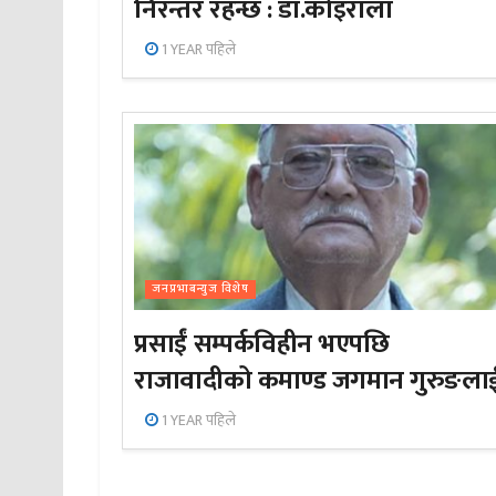
निरन्तर रहन्छ : डा.कोइराला
1 YEAR पहिले
जनप्रभाबन्युज विशेष
प्रसाईं सम्पर्कविहीन भएपछि
राजावादीको कमाण्ड जगमान गुरुङला
1 YEAR पहिले