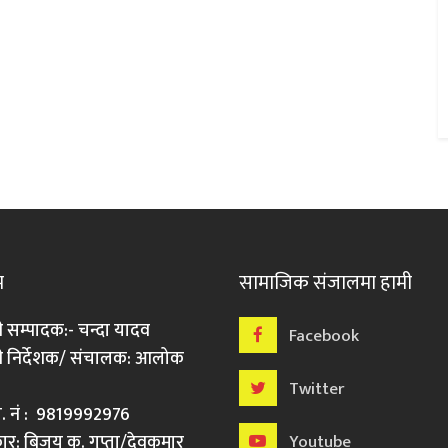
म
सामाजिक संजालमा हामी
ी सम्पादक:- चन्दा यादव
Facebook
री निर्देशक/ संचालक: आलोक
Twitter
मो. नं : 9819992976
र: बिजय कु. गुप्ता/देवकुमार
Youtube