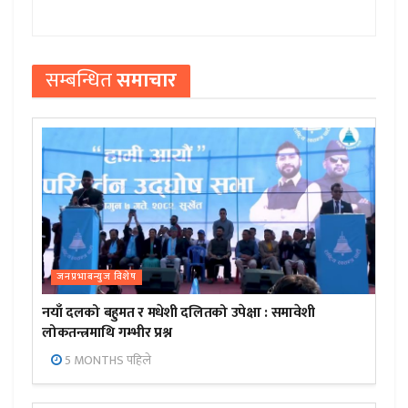
सम्बन्धित
समाचार
जनप्रभाबन्युज विशेष
नयाँ दलको बहुमत र मधेशी दलितको उपेक्षा : समावेशी
लोकतन्त्रमाथि गम्भीर प्रश्न
5 MONTHS पहिले