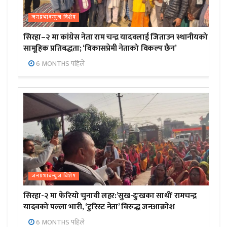
जनप्रभाबन्युज विशेष
सिरहा–२ मा कांग्रेस नेता राम चन्द्र यादवलाई जिताउन स्थानीयको
सामूहिक प्रतिबद्धता; ‘विकासप्रेमी नेताको विकल्प छैन’
6 MONTHS पहिले
जनप्रभाबन्युज विशेष
सिरहा-२ मा फेरियो चुनावी लहर:’सुख-दुःखका साथी’ रामचन्द्र
यादवको पल्ला भारी, ‘टुरिस्ट नेता’ विरुद्ध जनआक्रोश
6 MONTHS पहिले