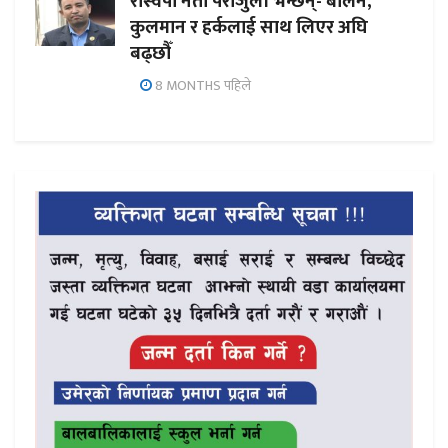
रास्वपा नेता पराजुली भन्छन्- बालेन,
कुलमान र हर्कलाई साथ लिएर अघि
बढ्छौँ
8 MONTHS पहिले