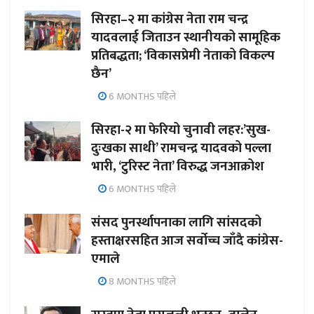
सिरहा–२ मा कांग्रेस नेता राम चन्द्र
यादवलाई जिताउन स्थानीयको सामूहिक
प्रतिबद्धता; ‘विकासप्रेमी नेताको विकल्प
छैन’
6 MONTHS पहिले
सिरहा-२ मा फेरियो चुनावी लहर:’सुख-
दुःखका साथी’ रामचन्द्र यादवको पल्ला
भारी, ‘टुरिस्ट नेता’ विरुद्ध जनआक्रोश
6 MONTHS पहिले
संसद पुनर्स्थापनाका लागि सांसदको
हस्ताक्षरसहित आज सर्वोच्च जाँदै कांग्रेस-
एमाले
8 MONTHS पहिले