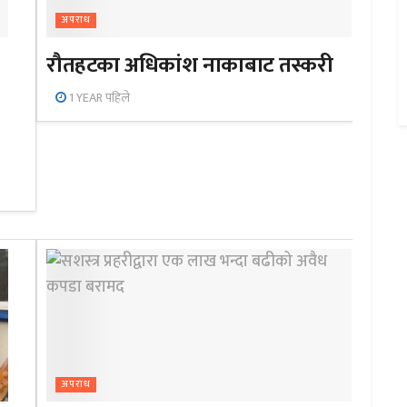
अपराध
रौतहटका अधिकांश नाकाबाट तस्करी
1 YEAR पहिले
अपराध