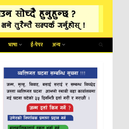
भाषा
ई-पेपर
अन्य