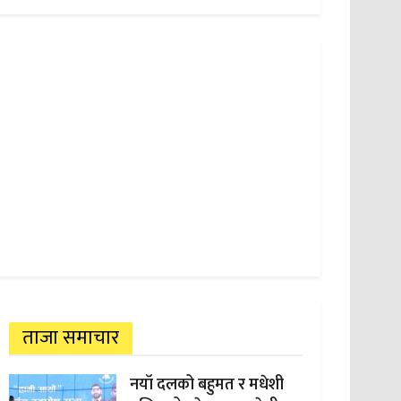
ताजा समाचार
नयाँ दलको बहुमत र मधेशी