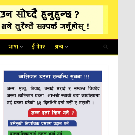
भाषा
ई-पेपर
अन्य