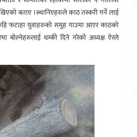
ा उपभोक्ता र समितिको रहोवरमा सालका ५ गालिया
िएको बताए ।स्थानिएहरुले काठ तस्करी गर्ने लाई
। केहि फटाहा युवाहरुको समुह गाउमा आएर काठको
मा बोल्नेहरुलाई धम्की दिने गरेको अध्यक्ष ऐरले