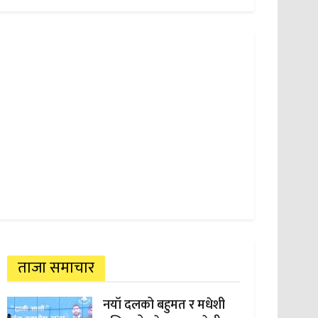
ताजा समाचार
नयाँ दलको बहुमत र मधेशी