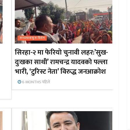
जनप्रभाबन्युज विशेष
सिरहा-२ मा फेरियो चुनावी लहर:’सुख-
दुःखका साथी’ रामचन्द्र यादवको पल्ला
भारी, ‘टुरिस्ट नेता’ विरुद्ध जनआक्रोश
6 MONTHS पहिले