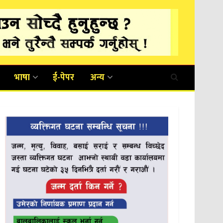
भाषा
ई-पेपर
अन्य