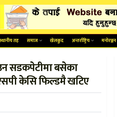
स्थानीय तह
समाज
खेलकुद
अन्तर्राष्ट्रिय
मनोरञ्जन
उन सडकपेटीमा बसेका
 डिएसपी केसि फिल्डमै खटिए