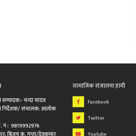
म
सामाजिक संजालमा हामी
ी सम्पादक:- चन्दा यादव
Facebook
री निर्देशक/ संचालक: आलोक
Twitter
मो. नं : 9819992976
र: बिजय कु. गुप्ता/देवकुमार
Youtube