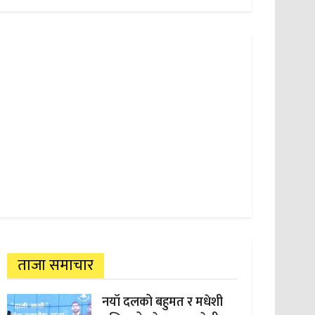
ताजा समाचार
नयाँ दलको बहुमत र मधेशी