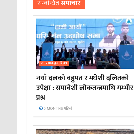
सम्बन्धित
समाचार
जनप्रभाबन्युज विशेष
नयाँ दलको बहुमत र मधेशी दलितको
उपेक्षा : समावेशी लोकतन्त्रमाथि गम्भीर
प्रश्न
5 MONTHS पहिले