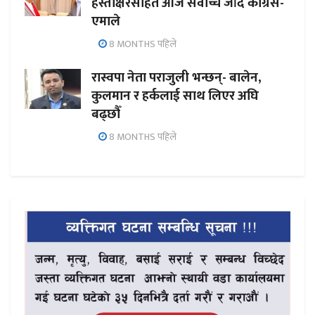
हस्ताक्षरसहित आज सर्वोच्च जाँदै कांग्रेस-
एमाले
8 MONTHS पहिले
रास्वपा नेता पराजुली भन्छन्- बालेन,
कुलमान र हर्कलाई साथ लिएर अघि
बढ्छौँ
8 MONTHS पहिले