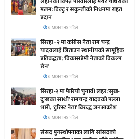
लहानका विपन्न परिवारलाई मेयर चौधरीको
मलम: विल्टु र सकुन्तीको निधनमा राहत
प्रदान
6 MONTHS पहिले
सिरहा–२ मा कांग्रेस नेता राम चन्द्र
यादवलाई जिताउन स्थानीयको सामूहिक
प्रतिबद्धता; ‘विकासप्रेमी नेताको विकल्प
छैन’
6 MONTHS पहिले
सिरहा-२ मा फेरियो चुनावी लहर:’सुख-
दुःखका साथी’ रामचन्द्र यादवको पल्ला
भारी, ‘टुरिस्ट नेता’ विरुद्ध जनआक्रोश
6 MONTHS पहिले
संसद पुनर्स्थापनाका लागि सांसदको