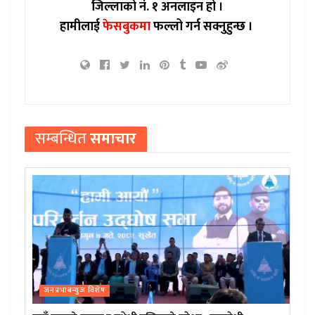
जिल्लाको नं. १ अनलाइन हो ।
हामीलाई
फेसबुकमा
फल्लो गर्न सक्नुहुन्छ ।
सम्बन्धित
समाचार
जनप्रभाबन्युज विशेष