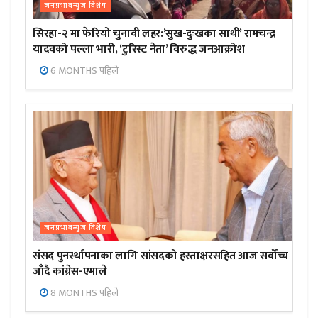
जनप्रभाबन्युज विशेष
सिरहा-२ मा फेरियो चुनावी लहर:’सुख-दुःखका साथी’ रामचन्द्र
यादवको पल्ला भारी, ‘टुरिस्ट नेता’ विरुद्ध जनआक्रोश
6 MONTHS पहिले
जनप्रभाबन्युज विशेष
संसद पुनर्स्थापनाका लागि सांसदको हस्ताक्षरसहित आज सर्वोच्च
जाँदै कांग्रेस-एमाले
8 MONTHS पहिले