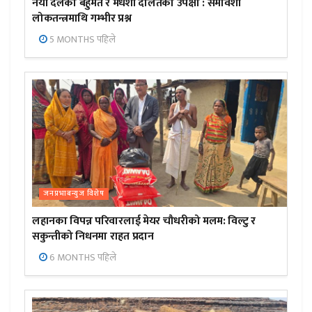
नयाँ दलको बहुमत र मधेशी दलितको उपेक्षा : समावेशी
लोकतन्त्रमाथि गम्भीर प्रश्न
5 MONTHS पहिले
जनप्रभाबन्युज विशेष
लहानका विपन्न परिवारलाई मेयर चौधरीको मलम: विल्टु र
सकुन्तीको निधनमा राहत प्रदान
6 MONTHS पहिले